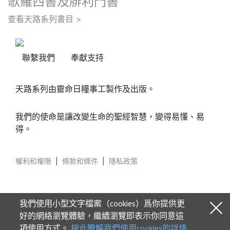
歌羅西書及腓利門書
查看天路系列書目 >
聯繫我們
奉獻支持
天路系列由靈命日糧事工製作及出版。
我們的使命是讓改變生命的聖經智慧，變得易懂、易
得。
權利和權限
|
條款和條件
|
隱私政策
我們使用小型文字檔案（cookies）爲你提供更
好的網絡瀏覽體驗，繼續瀏覽即表示你同意這
項使用方式。
按此瞭解我們使用cookies的詳情
© 2026 Our Daily Bread Ministries