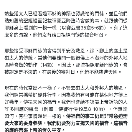
這些猶太人已經看過耶穌的神蹟也認識祂的門徒，並且他們
熟知舊約聖經裡面記載彌賽亞降臨時會做的事，就跟他們從
耶穌身上看到的一模一樣（以賽亞書35章5-6節）。有了這
麼多的憑證，他們沒有藉口拒絕門徒的福音呼召。
那些接受耶穌門徒的會得到平安及救恩，跺下腳上的塵土是
猶太人的傳統，當他們要離開一個禮儀上不潔淨的外邦人地
區時會做的動作（14節）。因此，那些拒絕耶穌門徒的，會
被認定是不潔的，在最後的審判日，他們不能夠進天國。
現在的時代當然不一樣了，不管去猶太人和外邦人的地區，
我們經常攜帶好幾件行李，因為我們有可能在某個地方待上
好幾年，傳揚天國的福音。我們也會給不認識上帝話語的人
許多回應的機會（例如：使徒行傳19章8-10節）。但無論
如何，有些事情還是一樣的。
傳福音的事工仍是非常急迫需
要大家的委身參與，我們仍要努力宣揚天國的福音，這福音
的應許帶來上帝的恆久平安。