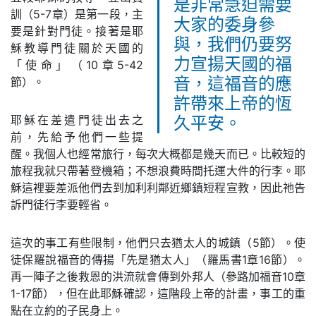
是非常急迫需要
訓（5-7章）是第一段，主
大家的委身參
要是針對門徒。接著是耶
與，我們仍要努
穌教導門徒關於天國的
力宣揚天國的福
「使命」（10章5-42
節）。
音，這福音的應
許帶來上帝的恆
耶穌在差遣門徒出去之
久平安。
前，先給予他們一些提
醒。我個人也經常旅行，每次大概都是幾天而已。比較短的
旅程我就只帶著登機箱；不想浪費時間托運大件的行李。耶
穌這裡要差派他們去到加利利鄰近鄉鎮短程宣教，因此祂告
訴門徒行李要輕省。
這次的事工有些限制，他們只去猶太人的城鎮（5節）。使
徒保羅說福音的傳揚「先是猶太人」（羅馬書1章16節）。
再一陣子之後救恩的洪流就會傳到外邦人（參路加福音10章
1-17節），但在此耶穌確認，這階段上帝的計畫，事工的重
點在立約的子民身上。