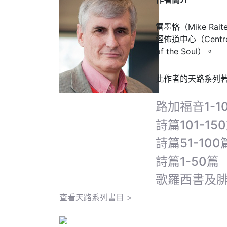
雷墨恪（Mike Ra
經佈道中心（Centre
of the Soul）。
此作者的天路系列
路加福音1-1
詩篇101-15
詩篇51-100
詩篇1-50篇
歌羅西書及
查看天路系列書目 >