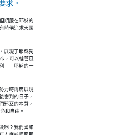
要求。
但順服在耶穌的
，有時候追求天國
，展現了耶穌獨
上帝，可以轄管風
內利——耶穌的一
勢力時再度展現
後審判的日子，
們邪惡的本質，
生命和自由。
做呢？我們當如
有人應該順服耶