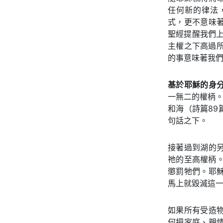
任何新的律法
式，更不意味
聖經提醒我們
主權之下高過所
的事意味著我
基於耶穌的身
一無二的權柄。
和海（詩篇89
句話之下。
接著過到湖的
祂的至高權柄
懲罰牠們。耶
馬上就毀滅這
如果所有受造
何把家庭、親