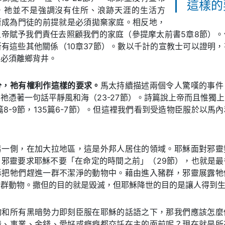
這樣的
，祂並不是強調沒有住所、浪跡天涯的生活方
著成為門徒的前提就是必須拋棄家庭。相反地，
上帝賦予我們責任去照顧我們的家庭（參提摩太前書5章8節）。
有這些其他關係（10章37節）。數以千計的宣教士可以證明
們必須離鄉背井。
分，祂有權利作這樣的要求。
馬太持續描述兩個令人驚嘆的事件
祂憑著一句話平靜風和海（23-27節）。詩篇說上帝而且惟獨
篇8-9節，135篇6-7節）。但這裡我們看到受造物臣服於以馬
另一側，在加大拉地區，這是外邦人居住的領域。耶穌面對邪靈
。邪靈要求耶穌不要「在命定的時間之前」（29節），也就是最
穌把牠們趕進一群不潔淨的動物中。藉由進入豬群，邪靈展露牠
一群動物。撒但的目的就是毀滅，但耶穌降世的目的是讓人得到
物和所有黑暗勢力即刻臣服在耶穌的話語之下，那我們應該怎麼
情、事業、金錢、愛好或癮癖都交託在主的面前呢？現在就是所