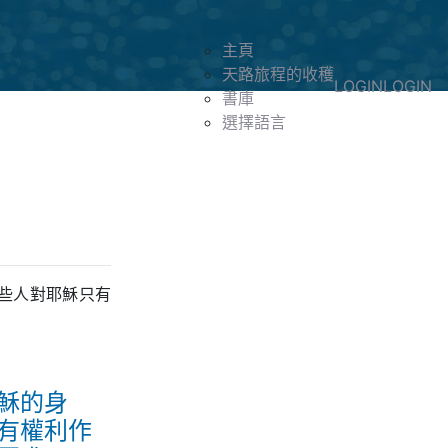
主頁
天路旅程的收穫
LOGIN
LOGIN
書庫
選擇語言
些人對耶穌只有
穌的身
有權利作