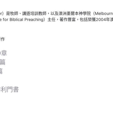
iter）是牧師、講道培訓教師，以及澳洲墨爾本神學院（Melbourne S
 for Biblical Preaching）主任，著作豐富，包括榮獲200
著作
0章
0篇
篇
腓利門書