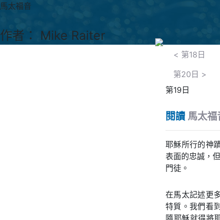
馬太福音
作者： Mike Raiter
<
第18日
第20日
>
第19日
閱讀
馬太福音
耶穌所行的神
表面的忠誠，
門徒。
在馬太記述更
特質。我們看
隨耶穌就得將耶