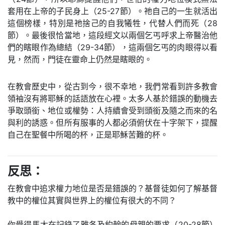
套用在上帝的子民身上（25-27節）。祂自己的一生就活出
這個榜樣，特別是祂捨己的自我犧牲，代替人們而死（28
節）。最後很恰當地，這段經文以兩個乞丐呼求上帝醫治他
們的瞎眼作為總結（29-34節），這兩個乞丐的肉眼得以看
見，然而，門徒在靈命上仍然是瞎眼的。
在教會歷史中，從古到今，很不幸地，我們常看到許多教會
領袖沒有將耶穌的話語放在心裡。太多人基於錯誤的動機去
爭取頭銜、地位或權勢：人持續會受到頭銜及隨之而來的名
與利的誘惑。但所有服事的人都必須俯伏在十字架下，提醒
自己在聖餐中所喝的杯，正是耶穌苦難的杯。
反思：
在教會中追求權力地位是否是錯誤的？基督徒如何了解基督
教中的權位其實與世界上的權位有很大的不同？
你覺得馬太在記錄了雅各及約翰的母親的要求（20-28節）