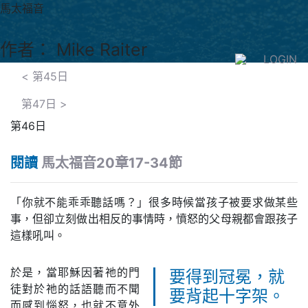
馬太福音
作者： Mike Raiter
LOGIN
<
第45日
第47日
>
第46日
閱讀
馬太福音20章17-34節
「你就不能乖乖聽話嗎？」很多時候當孩子被要求做某些
事，但卻立刻做出相反的事情時，憤怒的父母親都會跟孩子
這樣吼叫。
於是，當耶穌因著祂的門
要得到冠冕，就
徒對於祂的話語聽而不聞
要背起十字架。
而感到惱怒，也就不意外