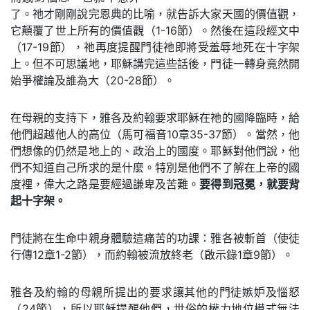
了。祂才剛剛說完恩典的比喻，就告訴大家天國的價值觀，
它顛覆了世上所有的價值觀（1-16節）。然後在這段經文中
（17-19節），祂再度提醒門徒祂即將受羞辱地死在十字架
上。但不可思議地，耶穌講完這些話後，門徒一轉身竟然開
始爭權論及誰為大（20-28節）。
在母親的支持下，雅各及約翰要求耶穌在祂的國降臨時，給
他們超越他人的高位（馬可福音10章35-37節）。當然，他
們想像的仍然是地上的、政治上的國度。耶穌對他們說，他
們不知道自己所求的是什麼。特別是他們不了解在上帝的國
度裡，偉大之路是要經過謙卑及苦難。
要得到冠冕，就要背
起十字架。
門徒將在生命中親身體驗這痛苦的功課：雅各被斬首（使徒
行傳12章1-2節），而約翰被流放終老（啟示錄1章9節）。
雅各及約翰的母親所提出的要求讓其他的門徒嫉妒及惱怒
（24節），所以耶穌提醒他們，世俗的權力地位模式無法