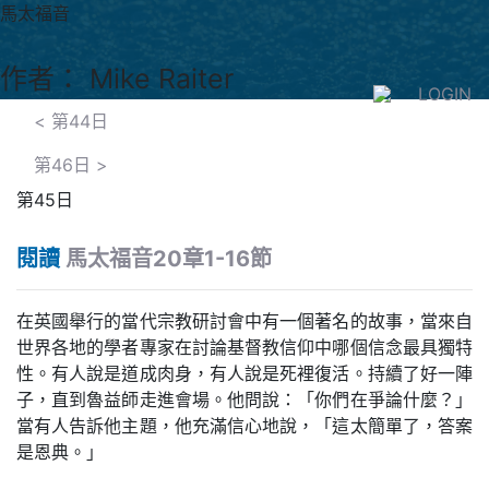
馬太福音
作者： Mike Raiter
LOGIN
<
第44日
第46日
>
第45日
閱讀
馬太福音20章1-16節
在英國舉行的當代宗教研討會中有一個著名的故事，當來自
世界各地的學者專家在討論基督教信仰中哪個信念最具獨特
性。有人說是道成肉身，有人說是死裡復活。持續了好一陣
子，直到魯益師走進會場。他問說：「你們在爭論什麼？」
當有人告訴他主題，他充滿信心地說，「這太簡單了，答案
是恩典。」