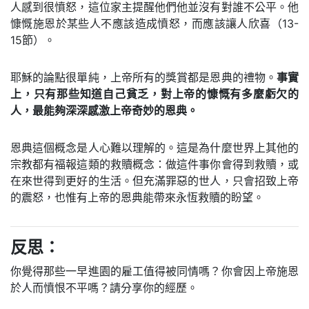
人感到很憤怒，這位家主提醒他們他並沒有對誰不公平。他
慷慨施恩於某些人不應該造成憤怒，而應該讓人欣喜（13-
15節）。
耶穌的論點很單純，上帝所有的獎賞都是恩典的禮物。
事實
上，只有那些知道自己貧乏，對上帝的慷慨有多麼虧欠的
人，最能夠深深感激上帝奇妙的恩典。
恩典這個概念是人心難以理解的。這是為什麼世界上其他的
宗教都有福報這類的救贖概念：做這件事你會得到救贖，或
在來世得到更好的生活。但充滿罪惡的世人，只會招致上帝
的震怒，也惟有上帝的恩典能帶來永恆救贖的盼望。
反思：
你覺得那些一早進園的雇工值得被同情嗎？你會因上帝施恩
於人而憤恨不平嗎？請分享你的經歷。