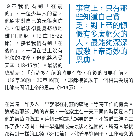
19章我們看到「在前
事實上，只有那
的」，一位少年人的官，
些知道自己貧
他原本對自己的義很有信
乏，對上帝的慷
心，但最後卻憂憂愁愁地
慨有多麼虧欠的
離開耶穌（19章16-22
人，最能夠深深
節）。接著我們看到「在
後的」，一個在世上沒有
感激上帝奇妙的
地位的孩童，但他將承受
恩典。
天國（13-15節）。最後的
總結是：「有許多在前的將要在後，在後的將要在前。」
（19章30節，20章16節），耶穌接著說了一個相當尖銳的
比喻來闡明上帝的恩典（1-16節）。
在當時，許多人一早就聚在村莊的廣場上等待工作的機會。
這成為耶穌比喻的背景，一位家主在一天不同的時間雇人到
他的葡萄園做工。這個比喻讓人詫異的是，不論雇工進園工
作了多少時間，是一早進園或是最後才進園的，所有人最後
都得到一樣的工錢（8-10節）。儘管早進園子，工作較久的