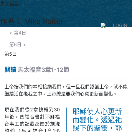
馬太福音
作者： Mike Raiter
LOGIN
<
第4日
第6日
>
第5日
閱讀
馬太福音3章1-12節
上帝按我們的本相接納我們，但一旦我們認識上帝，就不能
繼續活在老我之中。上帝總是要我們心意更新而變化。
現在我們從2章快轉到30
耶穌使人心更新
年後，四福音書對耶穌福
而變化。透過祂
音事工的記載都始於施洗
賜下的聖靈，耶
約翰（馬可福音1章1-8