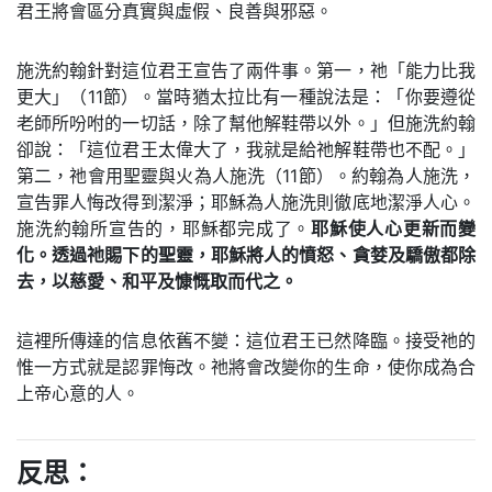
君王將會區分真實與虛假、良善與邪惡。
施洗約翰針對這位君王宣告了兩件事。第一，祂「能力比我
更大」（11節）。當時猶太拉比有一種說法是：「你要遵從
老師所吩咐的一切話，除了幫他解鞋帶以外。」但施洗約翰
卻說：「這位君王太偉大了，我就是給祂解鞋帶也不配。」
第二，祂會用聖靈與火為人施洗（11節）。約翰為人施洗，
宣告罪人悔改得到潔淨；耶穌為人施洗則徹底地潔淨人心。
施洗約翰所宣告的，耶穌都完成了。
耶穌使人心更新而變
化。透過祂賜下的聖靈，耶穌將人的憤怒、貪婪及驕傲都除
去，以慈愛、和平及慷慨取而代之。
這裡所傳達的信息依舊不變：這位君王已然降臨。接受祂的
惟一方式就是認罪悔改。祂將會改變你的生命，使你成為合
上帝心意的人。
反思：