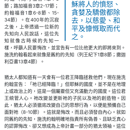
穌將人的憤怒、
節；路加福音3章2-17節；
貪婪及驕傲都除
約翰福音1章6-8節、15-
34節）。在400年的沉寂
去，以慈愛、和
之後，上帝透過一位新的
平及慷慨取而代
先知向人民說話，這位先
之。
知就像古時候的先知一
樣，呼籲人民要悔改，並宣告有一位比他更大的即將來到。
施洗約翰看起來就像是舊約的先知（列王紀下1章8節；撒迦
利亞書13章4節）。
猶太人都知道有一天會有一位君王降臨拯救他們，現在施洗
約翰宣告：「祂已經降臨！」但耶穌的國度，並不是在地理
上或政治上的，這是一個屬靈但又充滿動力的國度。這位君
王統管人心。祂改變並更新祂的子民以及祂的創造物。因
此，猶太人必須徹底改變自己的思想行為，以便能預備自己
面對祂（8-10節）。這就是悔改，而且必須發自內心。就如
同舊約的先知，施洗約翰明確地指責所有偽善、且缺乏真心
的認罪悔改、卻又想成為上帝計畫一部分的猶太領袖。這位